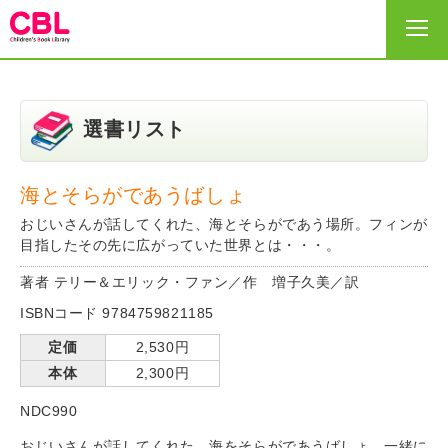
HOME
選書リスト
選書リスト
海とそらがであうばしょ
おじいさんが話してくれた、海とそらがであう場所。フィンが
出版社・事務局
目指したその先に広がっていた世界とは・・・。
著者 テリー＆エリック・ファン／作 増子久美／訳
サイトの利用の仕方
ISBNコード 9784759821185
定価
2,530円
ヘルプ
本体
2,300円
NDC990
お問い合わせ
おじいさんが話してくれた、海をそらがであうばしょ。一緒に