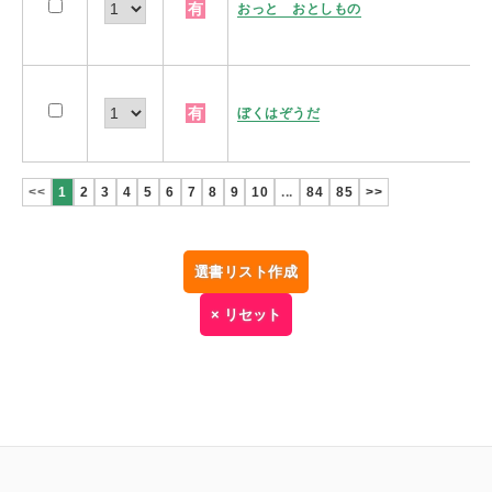
有
おっと おとしもの
有
ぼくはぞうだ
<<
1
2
3
4
5
6
7
8
9
10
...
84
85
>>
選書リスト作成
× リセット