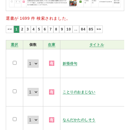
選書が 1699 件 検索されました。
<<
1
2
3
4
5
6
7
8
9
10
...
84
85
>>
選択
個数
在庫
タイトル
有
妖怪俳句
有
ことりのおまじない
有
なんだかたのしそう