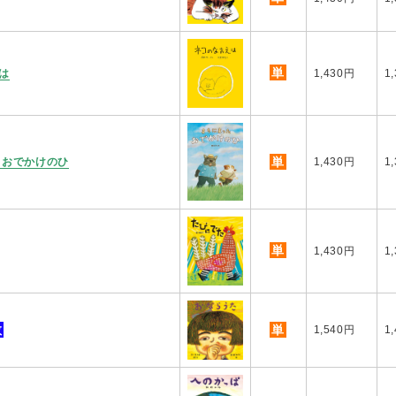
単
は
1,430円
1
単
 おでかけのひ
1,430円
1
単
1,430円
1
教
単
1,540円
1