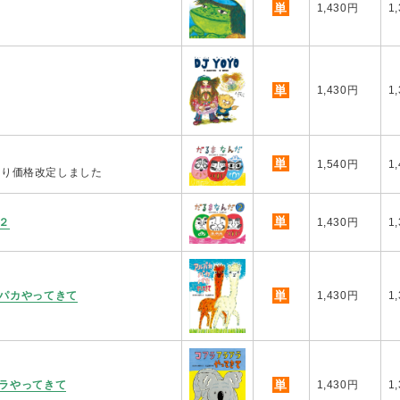
単
1,430円
1
単
1,430円
1
単
1,540円
1
.1より価格改定しました
単
２
1,430円
1
単
パカやってきて
1,430円
1
単
ラやってきて
1,430円
1