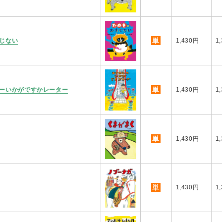
単
じない
1,430円
1
単
ーいかがですかレーター
1,430円
1
単
1,430円
1
単
1,430円
1