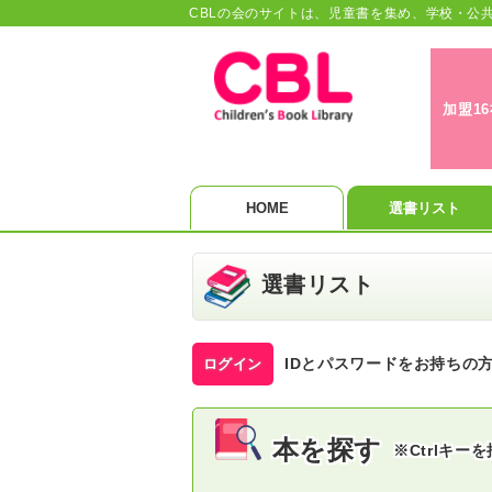
CBLの会のサイトは、児童書を集め、学校・公
加盟1
HOME
選書リスト
選書リスト
IDとパスワードをお持ちの
ログイン
本を探す
※Ctrlキ