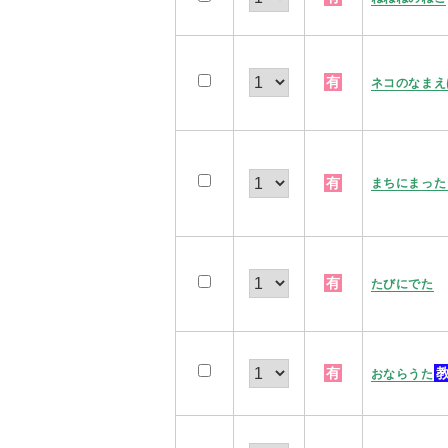
有
ネコのなまえ
有
まちにまった
有
たびにでた
有
おならうた