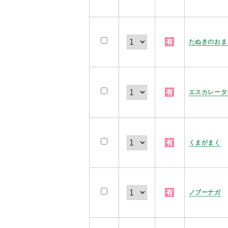
有
たぬきのおま
有
エスカレータ
有
くまがまく
有
ノブーナガ