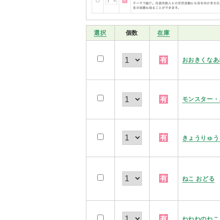
選択
個数
在庫
有
おおきくなあ
有
モンスター・
有
きょうりゅう
有
ねこ おどる
有
ねねねのねこ