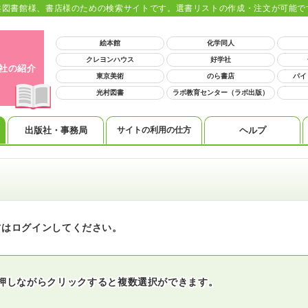
共図書館様、書店様のための検索サイトです。選書リストの作成・注文が可能で
絵本館
化学同人
クレヨンハウス
好学社
6社の紹介
東京美術
のら書店
パイ
光村図書
ラボ教育センター（ラボ出版）
出版社・事務局
サイトの利用の仕方
ヘルプ
方はログインしてください。
ーを押しながらクリックすると複数選択ができます。