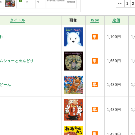
<<
1
2
タイトル
画像
Type
定価
単
れ
1,100円
1
単
ムシューとめんどり
1,650円
1
単
どーん
1,430円
1
単
1,430円
1
単
1,430円
1