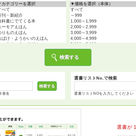
選書リストNo.で検索
作者名
選書リストNOを入力してください
選書が 