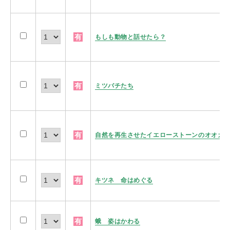
有
もしも動物と話せたら？
有
ミツバチたち
有
自然を再生させたイエローストーンのオオカ
有
キツネ 命はめぐる
有
蛾 姿はかわる