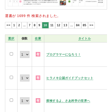
選書が 1699 件 検索されました。
<<
1
2
...
7
8
9
10
11
12
13
...
84
85
>>
選択
個数
在庫
タイトル
有
プログラマーになろう！
有
ヒラメキ公認ガイドブックセット
有
探検するよ、さあ科学の世界へ