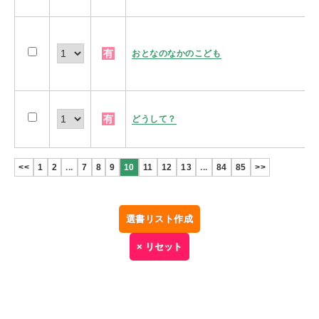
有
おとなのなかのこども
有
どうして？
<<
1
2
...
7
8
9
10
11
12
13
...
84
85
>>
選書リスト作成
× リセット